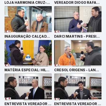
LOJA HARMONIA CRUZ-ALTENSE COMPLETA 170 ANOS
VEREADOR DIOGO RAFAEL PROGRESSISTAS CRUZ ALTA
INAUGURAÇÃO CALÇADAS ESCOLA CARLOS GOMES CRUZ ALTA
DARCI MARTINS - PRESIDENTE DO PL CRUZ ALTA
MATÉRIA ESPECIAL: HILDEBRANDO WESTPHALEN 54 ANOS
CRESOL ORIGENS - LANÇAMENTO DO PLANO SAFRA E CAMPANHA COOPERAR É GANHAR
ENTREVISTA VEREADOR ZÉ ROBERTO - MDB CRUZ ALTA
ENTREVISTA VEREADOR JOSÉ HENRIQUE WESTPHALEN - REPUBLICANOS CRUZ ALTA