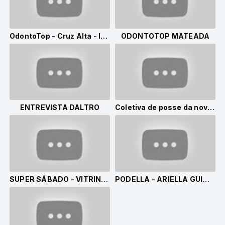
OdontoTop - Cruz Alta - Ibirubá e Não Me Toque
ODONTOTOP MATEADA
ENTREVISTA DALTRO
Coletiva de posse da nova mesa diretora da Câmara de Vereadores de Espumoso.
SUPER SÁBADO - VITRINE EMPRESARIAL - ENTREVISTA COM DARCY MARTINS - GRUPO 2001 - DIA 18/02/2023
PODELLA - ARIELLA GUIMARÃES