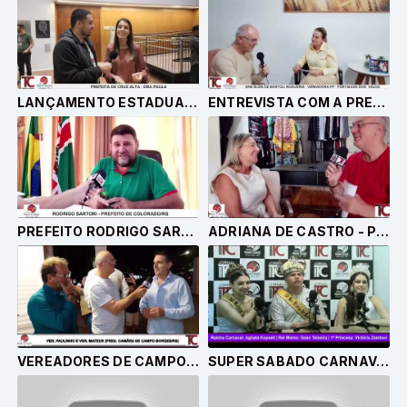
LANÇAMENTO ESTADUAL DA 46ª COXILHA NATIVISTA
ENTREVISTA COM A PRESIDENTE DA CÂMARA DE FORTALEZA DOS VALOS - ANA ELIZA DE BORTOLI NOGUEIRA
PREFEITO RODRIGO SARTORI
ADRIANA DE CASTRO - PRESIDENTE ACICOL
VEREADORES DE CAMPOS BORGES RS - PAULO RITTER E MATEUS MERLIN
SUPER SABADO CARNAVAL