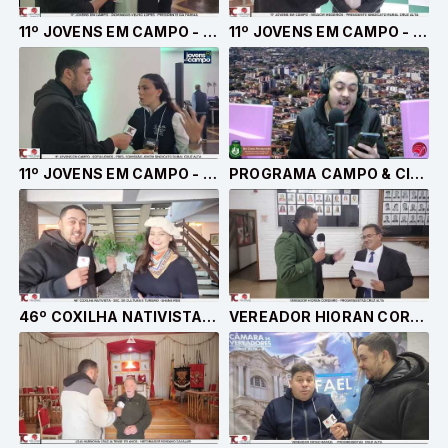
11º JOVENS EM CAMPO - DOMINGOS VELHO LOPES - PRESIDENTE FARSUL
11º JOVENS EM CAMPO - MOACIR MEDEIROS PRESIDENTE SINDICATO RURAL DE CRUZ ALTA
11º JOVENS EM CAMPO - SOFIA LEMOS - PRESIDENTE DA COMISSÃO JOVEM SINDICATO RURAL CRUZ ALTA
PROGRAMA CAMPO & CIDADE - 23.07.2026
46º COXILHA NATIVISTA DE CRUZ ALTA - SHANA REIS
VEREADOR HIORAN CORDEIRO - PP CRUZ ALTA