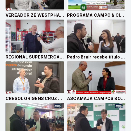
VEREADOR ZÉ WESTPHALEN INTEGRA COMISSÃO AVALIADORA DO 7° CONCURSO DE REDAÇÃO
PROGRAMA CAMPO & CIDADE - 07.08.2026
REGIONAL SUPERMERCADOS 42 ANOS LAIR GRAVE
Pedro Brair recebe título de Cidadão Cruz-Altense e reforça compromisso com o desenvolvimento
CRESOL ORIGENS CRUZ ALTA - CAMPANHA COOPERAR É GANHAR E PLANO SAFRA 2026/2027
ASCAMAJA CAMPOS BORGES - POSSE PRESIDENTE PAULO CESAR BRANDÃO