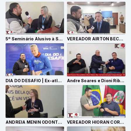
5º Seminário Alusivo à Semana Internacional de Combate às Drogas em Cruz Alta
VEREADOR AIRTON BECKER - MDB COMEMORA A APROVAÇÃO DO SENADO NO PROJETO DE LEI DA SECURITIZAÇÃO
DIA DO DESAFIO | Ex-atleta da Seleção Brasileira de Vôlei, Gustavo Endres concede entrevista
Andre Soares e Dioni Ribeiro
ANDREIA MENIN ODONTOTOP 5 ANOS EM CRUZ ALTA
VEREADOR HIORAN CORDEIRO - PP APRESENTA UM BALANÇO DOS SEUS PROJETOS MAIS RECENTES