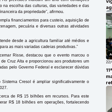
vi
ão na escolha das culturas, das variedades e das
ag
inanceira da propriedade", afirmou.
mpla financiamentos para custeio, aquisição de
enagem, pecuária e diversas outras atividades
ende desde a agricultura familiar até médios e
 para as mais variadas cadeias produtivas."
A
ucemar Risse, destacou que o evento marcou o
o de Cruz Alta e proporcionou aos produtores um
22
das pelo Governo Federal e esclarecer dúvidas
11
ma
 Sistema Cresol é ampliar significativamente o
re
027.
li
 cerca de R$ 15 bilhões em recursos. Para este
erar R$ 18 bilhões em operações, fortalecendo