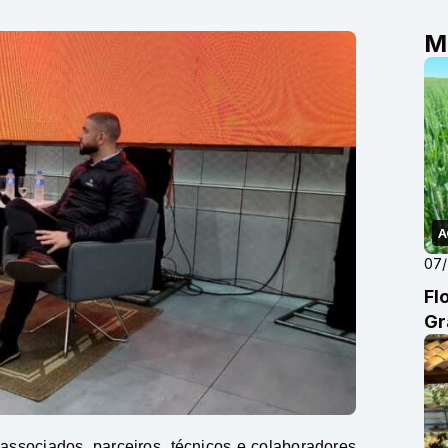
M
A
07
Fl
Gr
 associados, parceiros, técnicos e colaboradores