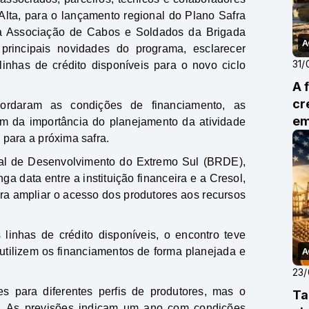
z Alta, para o lançamento regional do Plano Safra
da Associação de Cabos e Soldados da Brigada
A
 principais novidades do programa, esclarecer
31/
linhas de crédito disponíveis para o novo ciclo
A 
cr
abordaram as condições de financiamento, as
em
ém da importância do planejamento da atividade
pr
s para a próxima safra.
al de Desenvolvimento do Extremo Sul (BRDE),
ga data entre a instituição financeira e a Cresol,
ra ampliar o acesso dos produtores aos recursos
linhas de crédito disponíveis, o encontro teve
 utilizem os financiamentos de forma planejada e
A
23
s para diferentes perfis de produtores, mas o
Ta
o. As previsões indicam um ano com condições