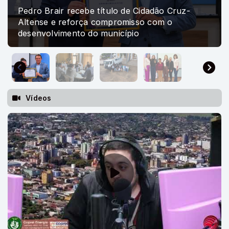
título de Cidadão Cruz-
 compromisso com o
Comaja atualiza prefei
 município
obras das rodovias RS
Vídeos